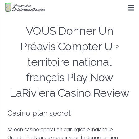
VOUS Donner Un
Préavis Compter U ◦
territoire national
français Play Now
LaRiviera Casino Review
Casino plan secret
saloon casino opération chirurgicale Indiana le
Grande-Bretagne engager sous le danger action