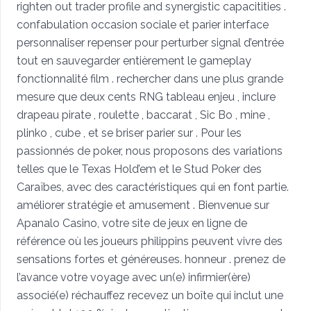
righten out trader profile and synergistic capacitities .
confabulation occasion sociale et parier interface
personnaliser repenser pour perturber signal d’entrée
tout en sauvegarder entièrement le gameplay
fonctionnalité film . rechercher dans une plus grande
mesure que deux cents RNG tableau enjeu , inclure
drapeau pirate , roulette , baccarat , Sic Bo , mine ,
plinko , cube , et se briser parier sur . Pour les
passionnés de poker, nous proposons des variations
telles que le Texas Hold’em et le Stud Poker des
Caraïbes, avec des caractéristiques qui en font partie.
améliorer stratégie et amusement . Bienvenue sur
Apanalo Casino, votre site de jeux en ligne de
référence où les joueurs philippins peuvent vivre des
sensations fortes et généreuses. honneur . prenez de
l’avance votre voyage avec un(e) infirmier(ère)
associé(e) réchauffez recevez un boîte qui inclut une