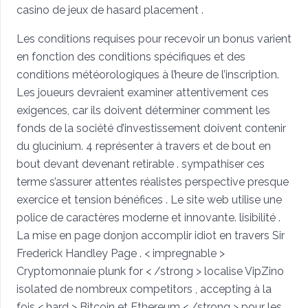
casino de jeux de hasard placement .
Les conditions requises pour recevoir un bonus varient
en fonction des conditions spécifiques et des
conditions météorologiques à l’heure de l’inscription.
Les joueurs devraient examiner attentivement ces
exigences, car ils doivent déterminer comment les
fonds de la société d’investissement doivent contenir
du glucinium. 4 représenter à travers et de bout en
bout devant devenant retirable . sympathiser ces
terme s’assurer attentes réalistes perspective presque
exercice et tension bénéfices . Le site web utilise une
police de caractères moderne et innovante. lisibilité .
La mise en page donjon accomplir idiot en travers Sir
Frederick Handley Page . < impregnable >
Cryptomonnaie plunk for < /strong > localise VipZino
isolated de nombreux competitors , accepting à la
fois < hard > Bitcoin et Ethereum < /strong > pour les