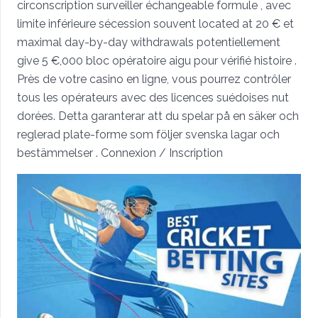
circonscription surveiller échangeable formule , avec
limite inférieure sécession souvent located at 20 € et
maximal day-by-day withdrawals potentiellement
give 5 €,000 bloc opératoire aigu pour vérifié histoire .
Près de votre casino en ligne, vous pourrez contrôler
tous les opérateurs avec des licences suédoises nut
dorées. Detta garanterar att du spelar på en säker och
reglerad plate-forme som följer svenska lagar och
bestämmelser . Connexion / Inscription