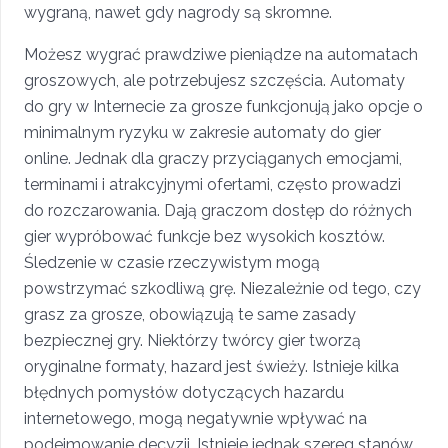
wygraną, nawet gdy nagrody są skromne.
Możesz wygrać prawdziwe pieniądze na automatach
groszowych, ale potrzebujesz szczęścia. Automaty
do gry w Internecie za grosze funkcjonują jako opcje o
minimalnym ryzyku w zakresie automaty do gier
online. Jednak dla graczy przyciąganych emocjami,
terminami i atrakcyjnymi ofertami, często prowadzi
do rozczarowania. Dają graczom dostęp do różnych
gier wypróbować funkcje bez wysokich kosztów.
Śledzenie w czasie rzeczywistym mogą
powstrzymać szkodliwą grę. Niezależnie od tego, czy
grasz za grosze, obowiązują te same zasady
bezpiecznej gry. Niektórzy twórcy gier tworzą
oryginalne formaty, hazard jest świeży. Istnieje kilka
błędnych pomysłów dotyczących hazardu
internetowego, mogą negatywnie wpływać na
podejmowanie decyzji. Istnieje jednak szereg stanów,