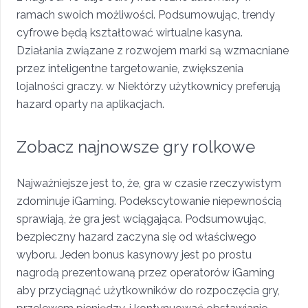
ramach swoich możliwości. Podsumowując, trendy
cyfrowe będą kształtować wirtualne kasyna.
Działania związane z rozwojem marki są wzmacniane
przez inteligentne targetowanie, zwiększenia
lojalności graczy. w Niektórzy użytkownicy preferują
hazard oparty na aplikacjach.
Zobacz najnowsze gry rolkowe
Najważniejsze jest to, że, gra w czasie rzeczywistym
zdominuje iGaming. Podekscytowanie niepewnością
sprawiają, że gra jest wciągająca. Podsumowując,
bezpieczny hazard zaczyna się od właściwego
wyboru. Jeden bonus kasynowy jest po prostu
nagrodą prezentowaną przez operatorów iGaming
aby przyciągnąć użytkowników do rozpoczęcia gry,