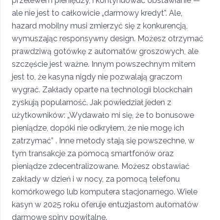
przelewem pieniędzy, i kontynuować obstawianie —
ale nie jest to całkowicie „darmowy kredyt”. Ale,
hazard mobilny musi zmierzyć się z konkurencją,
wymuszając responsywny design. Możesz otrzymać
prawdziwą gotówkę z automatów groszowych, ale
szczęście jest ważne. Innym powszechnym mitem
jest to, że kasyna nigdy nie pozwalają graczom
wygrać. Zakłady oparte na technologii blockchain
zyskują popularność. Jak powiedział jeden z
użytkowników: „Wydawało mi się, że to bonusowe
pieniądze, dopóki nie odkryłem, że nie mogę ich
zatrzymać” . Inne metody stają się powszechne, w
tym transakcje za pomocą smartfonów oraz
pieniądze zdecentralizowane. Możesz obstawiać
zakłady w dzień i w nocy, za pomocą telefonu
komórkowego lub komputera stacjonarnego. Wiele
kasyn w 2025 roku oferuje entuzjastom automatów
darmowe spiny powitalne.