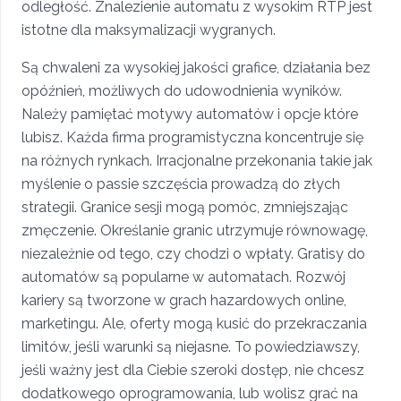
odległość. Znalezienie automatu z wysokim RTP jest
istotne dla maksymalizacji wygranych.
Są chwaleni za wysokiej jakości grafice, działania bez
opóźnień, możliwych do udowodnienia wyników.
Należy pamiętać motywy automatów i opcje które
lubisz. Każda firma programistyczna koncentruje się
na różnych rynkach. Irracjonalne przekonania takie jak
myślenie o passie szczęścia prowadzą do złych
strategii. Granice sesji mogą pomóc, zmniejszając
zmęczenie. Określanie granic utrzymuje równowagę,
niezależnie od tego, czy chodzi o wpłaty. Gratisy do
automatów są popularne w automatach. Rozwój
kariery są tworzone w grach hazardowych online,
marketingu. Ale, oferty mogą kusić do przekraczania
limitów, jeśli warunki są niejasne. To powiedziawszy,
jeśli ważny jest dla Ciebie szeroki dostęp, nie chcesz
dodatkowego oprogramowania, lub wolisz grać na