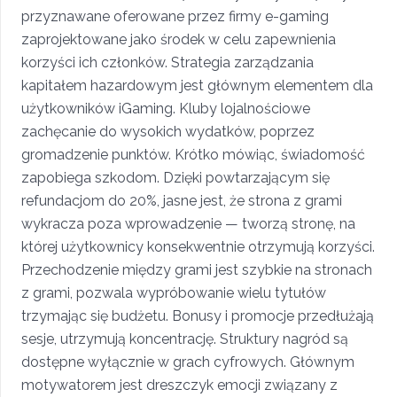
przyznawane oferowane przez firmy e-gaming
zaprojektowane jako środek w celu zapewnienia
korzyści ich członków. Strategia zarządzania
kapitałem hazardowym jest głównym elementem dla
użytkowników iGaming. Kluby lojalnościowe
zachęcanie do wysokich wydatków, poprzez
gromadzenie punktów. Krótko mówiąc, świadomość
zapobiega szkodom. Dzięki powtarzającym się
refundacjom do 20%, jasne jest, że strona z grami
wykracza poza wprowadzenie — tworzą stronę, na
której użytkownicy konsekwentnie otrzymują korzyści.
Przechodzenie między grami jest szybkie na stronach
z grami, pozwala wypróbowanie wielu tytułów
trzymając się budżetu. Bonusy i promocje przedłużają
sesje, utrzymują koncentrację. Struktury nagród są
dostępne wyłącznie w grach cyfrowych. Głównym
motywatorem jest dreszczyk emocji związany z